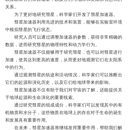
关系。
为了更好地研究彗星，科学家们开发了彗星加速器。
彗星加速器利用先进的技术和装置，能够在实验室环境
中模拟彗星的飞行状态。
研究人员可以通过调整加速器的参数，获得非常精确的
数据，进而研究彗星的物理特性和动力学行为。
彗星加速器不仅能够用于研究彗星，也可以对彗星进行
加速，使其达到更高的速度，从而更好地观测它们在太阳系
中的行为。
通过观测彗星的轨迹和活动情况，科学家们可以推断出
它们的起源和演化历史，以及它们给地球带来的影响。
彗星加速器不仅有助于我们对宇宙的了解，还能提供关
于地球起源和生命演化的重要线索。
通过研究彗星的组成成分，科学家们可以发现其中的有
机物质和水分子，这些物质在地球上的存在对于生命的诞生
和发展具有重要作用。
在未来，彗星加速器将继续发挥重要作用，帮助我们解