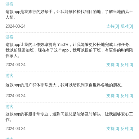
游客
这款app是我旅行的好帮手，让我能够轻松找到目的地，了解当地的风土
人情。
2024-03-24
支持
[0]
反对
[0]
游客
这款app让我的工作效率提高了50%，让我能够更轻松地完成工作任务。
我以前经常加班，现在有了这个app，我可以提前下班，有更多的时间陪
伴家人。
2024-03-24
支持
[0]
反对
[0]
游客
这款app的用户群体非常庞大，我可以结识到来自世界各地的朋友。
2024-03-24
支持
[0]
反对
[0]
游客
这款app的客服非常专业，遇到问题总是能够及时解决，让我能够安心工
作。
2024-03-24
支持
[0]
反对
[0]