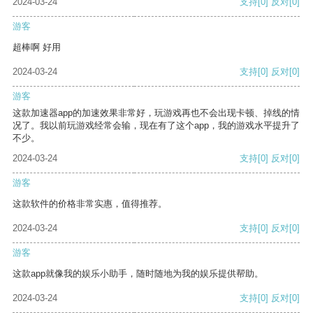
2024-03-24
支持
[0]
反对
[0]
游客
超棒啊 好用
2024-03-24
支持
[0]
反对
[0]
游客
这款加速器app的加速效果非常好，玩游戏再也不会出现卡顿、掉线的情
况了。我以前玩游戏经常会输，现在有了这个app，我的游戏水平提升了
不少。
2024-03-24
支持
[0]
反对
[0]
游客
这款软件的价格非常实惠，值得推荐。
2024-03-24
支持
[0]
反对
[0]
游客
这款app就像我的娱乐小助手，随时随地为我的娱乐提供帮助。
2024-03-24
支持
[0]
反对
[0]