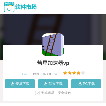
彗星加速器vp
工具
|
时间：2024-03-24
|
安卓下载
苹果下载
PC下载
安卓市场，安全绿色