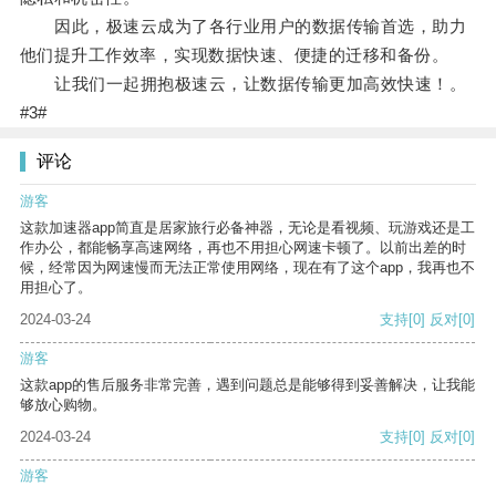
因此，极速云成为了各行业用户的数据传输首选，助力
他们提升工作效率，实现数据快速、便捷的迁移和备份。
让我们一起拥抱极速云，让数据传输更加高效快速！。
#3#
评论
游客
这款加速器app简直是居家旅行必备神器，无论是看视频、玩游戏还是工
作办公，都能畅享高速网络，再也不用担心网速卡顿了。以前出差的时
候，经常因为网速慢而无法正常使用网络，现在有了这个app，我再也不
用担心了。
2024-03-24
支持
[0]
反对
[0]
游客
这款app的售后服务非常完善，遇到问题总是能够得到妥善解决，让我能
够放心购物。
2024-03-24
支持
[0]
反对
[0]
游客