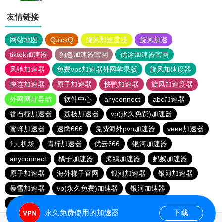
友情链接
网站地图
QuickQ
旋风加速度器
旋风加速
tiktok加速器
狗急加速器官网
优途加速器官网
风驰加速器
免费vps加速器外网苹果版
旋风加速度器
快连加速器
原子加速器
快鸭加速器
旋风加速度器
外网网址导航
软件中心
anyconnect
abc加速器
番石榴加速器
荔枝加速器
vp(永久免费)加速器
蜜蜂加速器
速鹰666
免费海外pvn加速器
veee加速器
1元机场
青柠加速器
优云666
银河加速器
anyconnect
橘子加速器
海鸥加速器
蚂蚁加速器
原子加速器
海外梯子官网
银河加速器
银河加速器
暴雪加速器
vp(永久免费)加速器
银河加速器
青柠加速器
hammer加速器
永久免费使用的加速器
下载