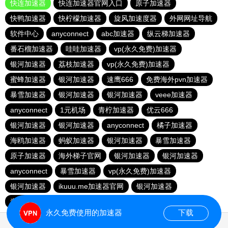
快连加速器
快连加速器官网入口
原子加速器
快鸭加速器
快柠檬加速器
旋风加速度器
外网网址导航
软件中心
anyconnect
abc加速器
纵云梯加速器
番石榴加速器
哇哇加速器
vp(永久免费)加速器
银河加速器
荔枝加速器
vp(永久免费)加速器
蜜蜂加速器
银河加速器
速鹰666
免费海外pvn加速器
暴雪加速器
银河加速器
银河加速器
veee加速器
anyconnect
1元机场
青柠加速器
优云666
银河加速器
银河加速器
anyconnect
橘子加速器
海鸥加速器
蚂蚁加速器
银河加速器
暴雪加速器
原子加速器
海外梯子官网
银河加速器
银河加速器
anyconnect
暴雪加速器
vp(永久免费)加速器
银河加速器
ikuuu.me加速器官网
银河加速器
青柠加速器
hammer加速器
永久免费使用的加速器
下载