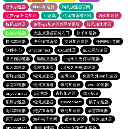
坚果加速器
tiktok加速器
狗急加速器官网
免费vqn外网加速
小蓝鸟
优途加速器官网
风驰加速器
旋风加速器
免费vps加速器外网苹果版
旋风加速度器
快连加速器
快连加速器官网入口
原子加速器
快鸭加速器
快柠檬加速器
旋风加速度器
外网网址导航
软件中心
anyconnect
abc加速器
纵云梯加速器
番石榴加速器
哇哇加速器
vp(永久免费)加速器
银河加速器
荔枝加速器
vp(永久免费)加速器
蜜蜂加速器
银河加速器
速鹰666
免费海外pvn加速器
暴雪加速器
银河加速器
银河加速器
veee加速器
anyconnect
1元机场
青柠加速器
优云666
银河加速器
银河加速器
anyconnect
橘子加速器
海鸥加速器
蚂蚁加速器
银河加速器
暴雪加速器
原子加速器
海外梯子官网
银河加速器
银河加速器
anyconnect
暴雪加速器
vp(永久免费)加速器