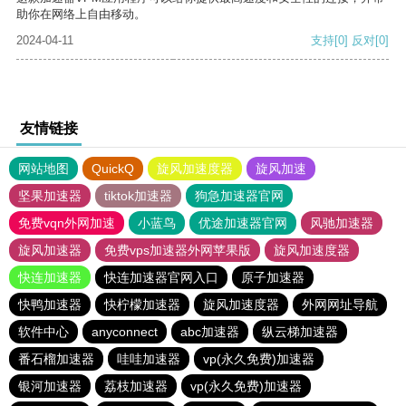
助你在网络上自由移动。
2024-04-11
支持
[0]
反对
[0]
友情链接
网站地图
QuickQ
旋风加速度器
旋风加速
坚果加速器
tiktok加速器
狗急加速器官网
免费vqn外网加速
小蓝鸟
优途加速器官网
风驰加速器
旋风加速器
免费vps加速器外网苹果版
旋风加速度器
快连加速器
快连加速器官网入口
原子加速器
快鸭加速器
快柠檬加速器
旋风加速度器
外网网址导航
软件中心
anyconnect
abc加速器
纵云梯加速器
番石榴加速器
哇哇加速器
vp(永久免费)加速器
银河加速器
荔枝加速器
vp(永久免费)加速器