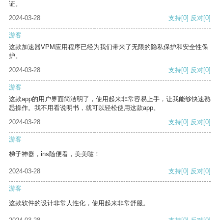
证。
2024-03-28
支持
[0]
反对
[0]
游客
这款加速器VPM应用程序已经为我们带来了无限的隐私保护和安全性保
护。
2024-03-28
支持
[0]
反对
[0]
游客
这款app的用户界面简洁明了，使用起来非常容易上手，让我能够快速熟
悉操作。我不用看说明书，就可以轻松使用这款app。
2024-03-28
支持
[0]
反对
[0]
游客
梯子神器，ins随便看，美美哒！
2024-03-28
支持
[0]
反对
[0]
游客
这款软件的设计非常人性化，使用起来非常舒服。