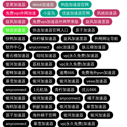
坚果加速器
tiktok加速器
狗急加速器官网
免费vqn外网加速
小蓝鸟
优途加速器官网
风驰加速器
旋风加速器
免费vps加速器外网苹果版
旋风加速度器
快连加速器
快连加速器官网入口
原子加速器
快鸭加速器
快柠檬加速器
旋风加速度器
外网网址导航
软件中心
anyconnect
abc加速器
纵云梯加速器
番石榴加速器
哇哇加速器
vp(永久免费)加速器
银河加速器
荔枝加速器
vp(永久免费)加速器
蜜蜂加速器
银河加速器
速鹰666
免费海外pvn加速器
暴雪加速器
银河加速器
银河加速器
veee加速器
anyconnect
1元机场
青柠加速器
优云666
银河加速器
银河加速器
anyconnect
橘子加速器
海鸥加速器
蚂蚁加速器
银河加速器
暴雪加速器
原子加速器
海外梯子官网
银河加速器
银河加速器
anyconnect
暴雪加速器
vp(永久免费)加速器