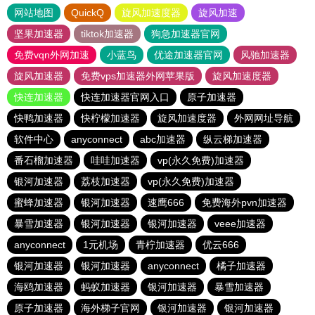
网站地图
QuickQ
旋风加速度器
旋风加速
坚果加速器
tiktok加速器
狗急加速器官网
免费vqn外网加速
小蓝鸟
优途加速器官网
风驰加速器
旋风加速器
免费vps加速器外网苹果版
旋风加速度器
快连加速器
快连加速器官网入口
原子加速器
快鸭加速器
快柠檬加速器
旋风加速度器
外网网址导航
软件中心
anyconnect
abc加速器
纵云梯加速器
番石榴加速器
哇哇加速器
vp(永久免费)加速器
银河加速器
荔枝加速器
vp(永久免费)加速器
蜜蜂加速器
银河加速器
速鹰666
免费海外pvn加速器
暴雪加速器
银河加速器
银河加速器
veee加速器
anyconnect
1元机场
青柠加速器
优云666
银河加速器
银河加速器
anyconnect
橘子加速器
海鸥加速器
蚂蚁加速器
银河加速器
暴雪加速器
原子加速器
海外梯子官网
银河加速器
银河加速器