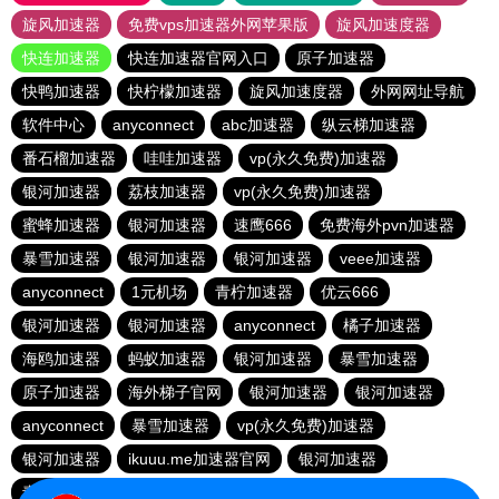
旋风加速器
免费vps加速器外网苹果版
旋风加速度器
快连加速器
快连加速器官网入口
原子加速器
快鸭加速器
快柠檬加速器
旋风加速度器
外网网址导航
软件中心
anyconnect
abc加速器
纵云梯加速器
番石榴加速器
哇哇加速器
vp(永久免费)加速器
银河加速器
荔枝加速器
vp(永久免费)加速器
蜜蜂加速器
银河加速器
速鹰666
免费海外pvn加速器
暴雪加速器
银河加速器
银河加速器
veee加速器
anyconnect
1元机场
青柠加速器
优云666
银河加速器
银河加速器
anyconnect
橘子加速器
海鸥加速器
蚂蚁加速器
银河加速器
暴雪加速器
原子加速器
海外梯子官网
银河加速器
银河加速器
anyconnect
暴雪加速器
vp(永久免费)加速器
银河加速器
ikuuu.me加速器官网
银河加速器
青柠加速器
hammer加速器