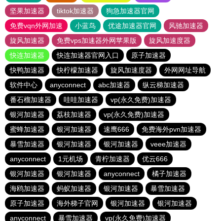
坚果加速器
tiktok加速器
狗急加速器官网
免费vqn外网加速
小蓝鸟
优途加速器官网
风驰加速器
旋风加速器
免费vps加速器外网苹果版
旋风加速度器
快连加速器
快连加速器官网入口
原子加速器
快鸭加速器
快柠檬加速器
旋风加速度器
外网网址导航
软件中心
anyconnect
abc加速器
纵云梯加速器
番石榴加速器
哇哇加速器
vp(永久免费)加速器
银河加速器
荔枝加速器
vp(永久免费)加速器
蜜蜂加速器
银河加速器
速鹰666
免费海外pvn加速器
暴雪加速器
银河加速器
银河加速器
veee加速器
anyconnect
1元机场
青柠加速器
优云666
银河加速器
银河加速器
anyconnect
橘子加速器
海鸥加速器
蚂蚁加速器
银河加速器
暴雪加速器
原子加速器
海外梯子官网
银河加速器
银河加速器
anyconnect
暴雪加速器
vp(永久免费)加速器