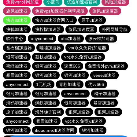
免费vqn外网加速
小蓝鸟
优途加速器官网
风驰加速器
旋风加速器
免费vps加速器外网苹果版
旋风加速度器
快连加速器
快连加速器官网入口
原子加速器
快鸭加速器
快柠檬加速器
旋风加速度器
外网网址导航
软件中心
anyconnect
abc加速器
纵云梯加速器
番石榴加速器
哇哇加速器
vp(永久免费)加速器
银河加速器
荔枝加速器
vp(永久免费)加速器
蜜蜂加速器
银河加速器
速鹰666
免费海外pvn加速器
暴雪加速器
银河加速器
银河加速器
veee加速器
anyconnect
1元机场
青柠加速器
优云666
银河加速器
银河加速器
anyconnect
橘子加速器
海鸥加速器
蚂蚁加速器
银河加速器
暴雪加速器
原子加速器
海外梯子官网
银河加速器
银河加速器
anyconnect
暴雪加速器
vp(永久免费)加速器
银河加速器
ikuuu.me加速器官网
银河加速器