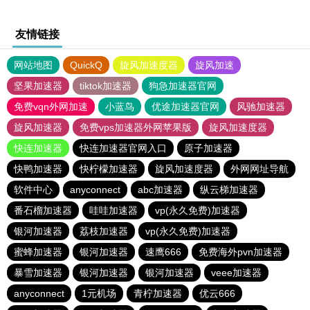
友情链接
网站地图
QuickQ
旋风加速度器
旋风加速
坚果加速器
tiktok加速器
狗急加速器官网
免费vqn外网加速
小蓝鸟
优途加速器官网
风驰加速器
旋风加速器
免费vps加速器外网苹果版
旋风加速度器
快连加速器
快连加速器官网入口
原子加速器
快鸭加速器
快柠檬加速器
旋风加速度器
外网网址导航
软件中心
anyconnect
abc加速器
纵云梯加速器
番石榴加速器
哇哇加速器
vp(永久免费)加速器
银河加速器
荔枝加速器
vp(永久免费)加速器
蜜蜂加速器
银河加速器
速鹰666
免费海外pvn加速器
暴雪加速器
银河加速器
银河加速器
veee加速器
anyconnect
1元机场
青柠加速器
优云666