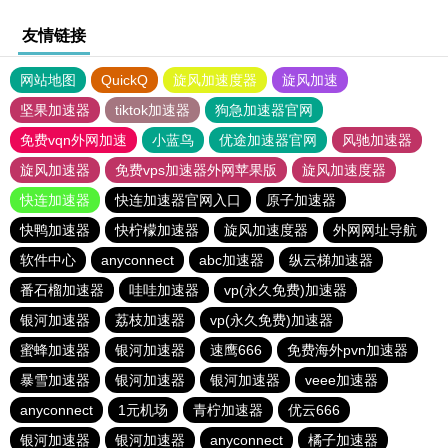
友情链接
网站地图
QuickQ
旋风加速度器
旋风加速
坚果加速器
tiktok加速器
狗急加速器官网
免费vqn外网加速
小蓝鸟
优途加速器官网
风驰加速器
旋风加速器
免费vps加速器外网苹果版
旋风加速度器
快连加速器
快连加速器官网入口
原子加速器
快鸭加速器
快柠檬加速器
旋风加速度器
外网网址导航
软件中心
anyconnect
abc加速器
纵云梯加速器
番石榴加速器
哇哇加速器
vp(永久免费)加速器
银河加速器
荔枝加速器
vp(永久免费)加速器
蜜蜂加速器
银河加速器
速鹰666
免费海外pvn加速器
暴雪加速器
银河加速器
银河加速器
veee加速器
anyconnect
1元机场
青柠加速器
优云666
银河加速器
银河加速器
anyconnect
橘子加速器