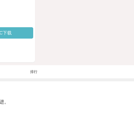
PC下载
排行
进。